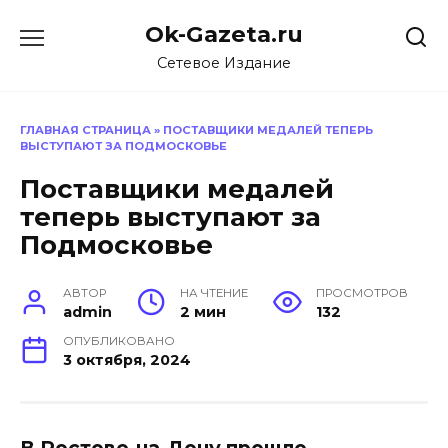
Перейти
Ok-Gazeta.ru
к
содержанию
Сетевое Издание
ГЛАВНАЯ СТРАНИЦА
»
ПОСТАВЩИКИ МЕДАЛЕЙ ТЕПЕРЬ
ВЫСТУПАЮТ ЗА ПОДМОСКОВЬЕ
Поставщики медалей
теперь выступают за
Подмосковье
АВТОР
НА ЧТЕНИЕ
ПРОСМОТРОВ
admin
2 мин
132
ОПУБЛИКОВАНО
3 октября, 2024
В Ростове-на-Дону прошло