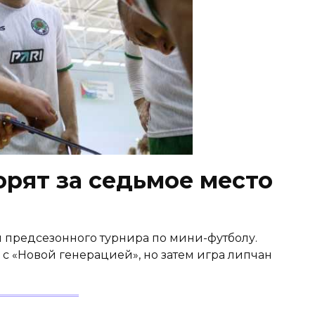
орят за седьмое место
 предсезонного турнира по мини-футболу.
 с «Новой генерацией», но затем игра липчан