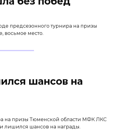
ла без побед
ходе предсезонного турнира на призы
, восьмое место.
ился шансов на
ра на призы Тюменской области МФК ЛКС
 и лишился шансов на награды.