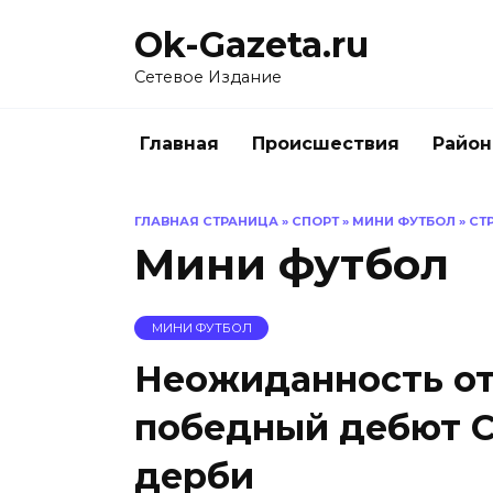
Перейти
Ok-Gazeta.ru
к
содержанию
Сетевое Издание
Главная
Происшествия
Райо
ГЛАВНАЯ СТРАНИЦА
»
СПОРТ
»
МИНИ ФУТБОЛ
»
СТ
Мини футбол
МИНИ ФУТБОЛ
Неожиданность от
победный дебют С
дерби