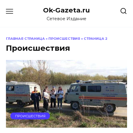
Перейти
Ok-Gazeta.ru
к
содержанию
Сетевое Издание
ГЛАВНАЯ СТРАНИЦА
»
ПРОИСШЕСТВИЯ
»
СТРАНИЦА 2
Происшествия
ПРОИСШЕСТВИЯ