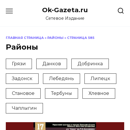
Перейти
Ok-Gazeta.ru
к
содержанию
Сетевое Издание
ГЛАВНАЯ СТРАНИЦА
»
РАЙОНЫ
»
СТРАНИЦА 585
Районы
Грязи
Данков
Добринка
Задонск
Лебедянь
Липецк
Становое
Тербуны
Хлевное
Чаплыгин