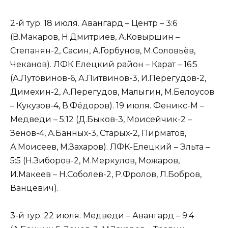
2-й тур. 18 июля. Авангард – Центр – 3:6
(В.Макаров, Н.Дмитриев, А.Ковыршин –
Степанян-2, Сасин, А.Горбунов, М.Соловьёв,
Чеканов). ЛФК Елецкий район – Карат – 16:5
(А.Лутовинов-6, А.Литвинов-3, И.Перегудов-2,
Димехин-2, А.Перегудов, Малыгин, М.Белоусов
– Кукузов-4, В.Фёдоров). 19 июля. Феникс-М –
Медведи – 5:12 (Д.Быков-3, Моисейчик-2 –
Зенов-4, А.Банных-3, Старых-2, Пирматов,
А.Моисеев, М.Захаров). ЛФК-Елецкий – Эльта –
5:5 (Н.Зиборов-2, М.Меркулов, Можаров,
И.Макеев – Н.Соболев-2, Р.Фролов, Л.Бобров,
Ванцевич).
3-й тур. 22 июля. Медведи – Авангард – 9:4