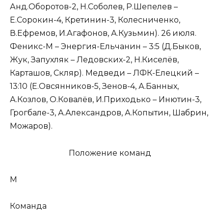
Анд.Оборотов-2, Н.Соболев, Р.Шепелев –
Е.Сорокин-4, Кретинин-3, Колесниченко,
В.Ефремов, И.Агафонов, А.Кузьмин). 26 июля.
Феникс-М – Энергия-Ельчанин – 3:5 (Д.Быков,
Жук, Запухляк – Ледовских-2, Н.Киселёв,
Карташов, Скляр). Медведи – ЛФК-Елецкий –
13:10 (Е.Овсянников-5, Зенов-4, А.Банных,
А.Козлов, О.Ковалёв, И.Приходько – Инютин-3,
Грогбале-3, А.Александров, А.Копытин, Шабрин,
Можаров).
Положение команд
М
Команда