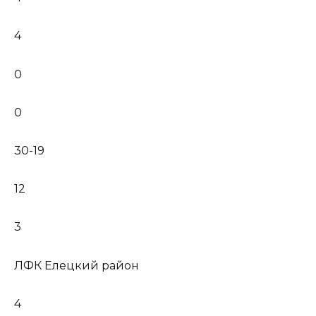
4
0
0
30-19
12
3
ЛФК Елецкий район
4