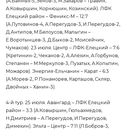
(А.Банных-5, Зенов-3, М.Захаров – Травин,
А.Ковыршин, Корнюшин, Козинский). ЛФК
Елецкий район – Феникс-М – 12:7
(А.Лутовинов-4, А.Перегудов-3, И.Перегудов-2,
Д.Антипов, М.Белоусов, Малыгин –
Е.Воротынцев-3, Д.Быков-2, Моисейчик,
Чумаков). 23 июля. Центр – ЛФК-Елецкий – 7:6
(Кретинин-2, Чеканов-2, А.Алёхин, А.Горбунов,
Степанян – М.Меркулов-3, Пузатых, А.Копытин,
Можаров). Энергия-Ельчанин – Карат – 6:3
(А.Морев-2, Р.Понаморев, Карташов, Скляр,
Двойных – Ханин-3).
4-й тур. 25 июля. Авангард – ЛФК Елецкий
район – 3:3 (А.Ковыршин, Гюльахмедов,
Н.Дмитриев – А.Перегудов, И.Перегудов,
Димехин). Эльта – Центр – 7:11 (Л.Бобров-3,