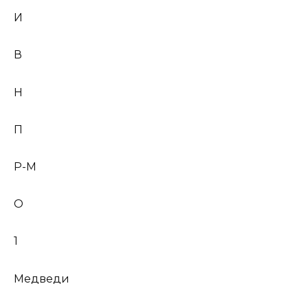
И
В
Н
П
Р-М
О
1
Медведи