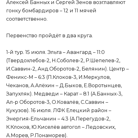
Алексей Банных и Сергей Зенов возглавляют
гонку бомбардиров – 12 и 11 мячей
соответственно.
Первенство пройдёт в два круга.
1-й тур. 15 июля. Эльта – Авангард – 11:0
(Твердохлебов-2, Н.Соболев-2, Р.Шепелев-2,
И.Саввин-2, Анд.Оборотов-2, Белянин). Центр –
Феникс-М – 6:3 (П.Клоков-3, И.Меркулов,
Чеканов, А.Алёхин – Д.Быков, Е.Воротынцев,
Запухляк). Медведи – Карат – 8:1 (А.Банных-3,
Ал-р Оборотов-3, О.Ковалёв, С.Саввин –
Кукузов). 16 июля. ЛФК Елецкий район –
Энергия-Ельчанин – 4:3 (А.Перегудов-2,
К.Клоков, Ю.Киселёв автогол – Ледовских,
А.Морев, Р.Понаморев).