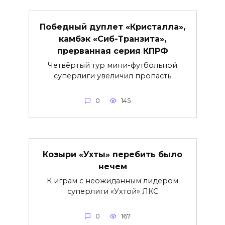
Победный дуплет «Кристалла»,
камбэк «Сиб-Транзита»,
прерванная серия КПРФ
Четвёртый тур мини-футбольной
суперлиги увеличил пропасть
0
145
Козыри «Ухты» перебить было
нечем
К играм с неожиданным лидером
суперлиги «Ухтой» ЛКС
0
167