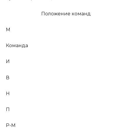
Положение команд
М
Команда
И
В
Н
П
Р-М