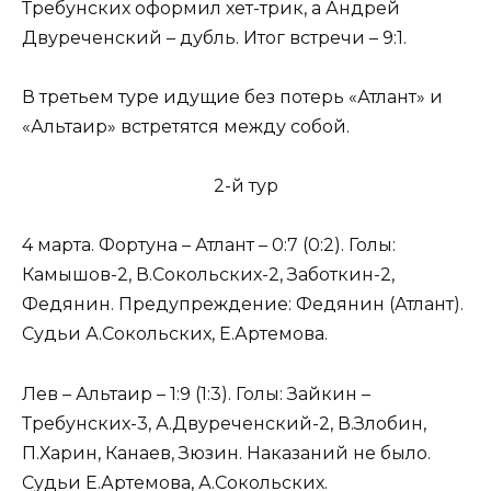
Требунских оформил хет-трик, а Андрей
Двуреченский – дубль. Итог встречи – 9:1.
В третьем туре идущие без потерь «Атлант» и
«Альтаир» встретятся между собой.
2-й тур
4 марта. Фортуна – Атлант – 0:7 (0:2). Голы:
Камышов-2, В.Сокольских-2, Заботкин-2,
Федянин. Предупреждение: Федянин (Атлант).
Судьи А.Сокольских, Е.Артемова.
Лев – Альтаир – 1:9 (1:3). Голы: Зайкин –
Требунских-3, А.Двуреченский-2, В.Злобин,
П.Харин, Канаев, Зюзин. Наказаний не было.
Судьи Е.Артемова, А.Сокольских.