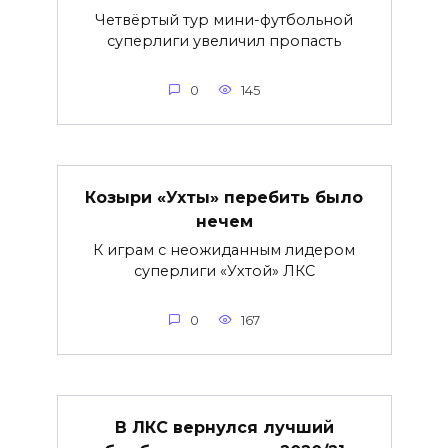
Четвёртый тур мини-футбольной
суперлиги увеличил пропасть
0
145
Козыри «Ухты» перебить было
нечем
К играм с неожиданным лидером
суперлиги «Ухтой» ЛКС
0
167
В ЛКС вернулся лучший