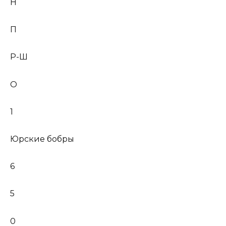
Н
П
Р-Ш
О
1
Юрские бобры
6
5
0