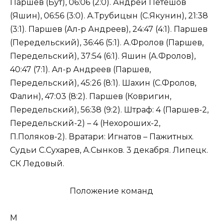
Паршев (Бут), 06:06 (2:0). Андрей Петешов
(Яшин), 06:56 (3:0). А.Трубицын (С.Якунин), 21:38
(3:1). Паршев (Ал-р Андреев), 24:47 (4:1). Паршев
(Передельский), 36:46 (5:1). А.Фролов (Паршев,
Передельский), 37:54 (6:1). Яшин (А.Фролов),
40:47 (7:1). Ал-р Андреев (Паршев,
Передельский), 45:26 (8:1). Шахин (С.Фролов,
Фалин), 47:03 (8:2). Паршев (Ковригин,
Передельский), 56:38 (9:2). Штраф: 4 (Паршев-2,
Передельский-2) – 4 (Нехороших-2,
П.Поляков-2). Вратари: Игнатов – Пажитных.
Судьи С.Сухарев, А.Сынков. 3 декабря. Липецк.
СК Ледовый.
Положение команд
М