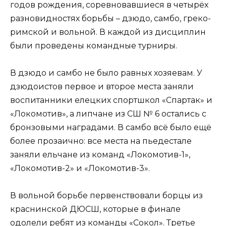
годов рождения, соревновавшиеся в четырёх
разновидностях борьбы – дзюдо, самбо, греко-
римской и вольной. В каждой из дисциплин
были проведены командные турниры.
В дзюдо и самбо не было равных хозяевам. У
дзюдоистов первое и второе места заняли
воспитанники елецких спортшкол «Спартак» и
«Локомотив», а липчане из СШ № 6 остались с
бронзовыми наградами. В самбо всё было ещё
более прозаично: все места на пьедестале
заняли ельчане из команд «Локомотив-1»,
«Локомотив-2» и «Локомотив-3».
В вольной борьбе первенствовали борцы из
краснинской ДЮСШ, которые в финале
одолели ребят из команды «Сокол». Третье