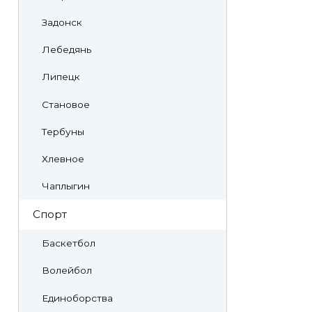
Задонск
Лебедянь
Липецк
Становое
Тербуны
Хлевное
Чаплыгин
Спорт
Баскетбол
Волейбол
Единоборства