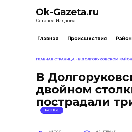
Перейти
Ok-Gazeta.ru
к
содержанию
Сетевое Издание
Главная
Происшествия
Райо
ГЛАВНАЯ СТРАНИЦА
»
В ДОЛГОРУКОВСКОМ РАЙОН
В Долгоруковс
двойном стол
пострадали тр
РАЗНОЕ
АВТОР
НА ЧТЕНИЕ