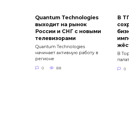
Quantum Technologies
В Т
выходит на рынок
сох
России и СНГ с новыми
биз
телевизорами
имп
жёс
Quantum Technologies
начинает активную работу в
В То
регионе
пала
0
88
0