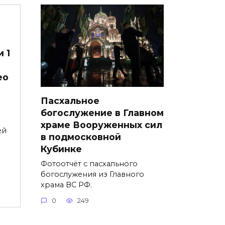
 1
ео
Пасхальное
богослужение в Главном
храме Вооруженных сил
ей
в подмосковной
Кубинке
Фотоотчёт с пасхального
богослужения из Главного
храма ВС РФ.
0
249