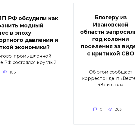
Блогеру из
ПП РФ обсудили как
Ивановской
ранить модный
области запросили
нес в эпоху
год колонии
ортного давления и
поселения за вид
ткой экономики?
с критикой СВО
ргово-промышленной
те РФ состоялся круглый
Об этом сообщает
105
корреспондент «Вест
48» из зала
0
263