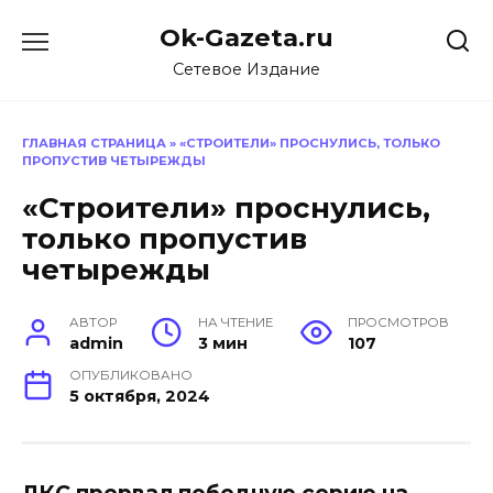
Перейти
Ok-Gazeta.ru
к
содержанию
Сетевое Издание
ГЛАВНАЯ СТРАНИЦА
»
«СТРОИТЕЛИ» ПРОСНУЛИСЬ, ТОЛЬКО
ПРОПУСТИВ ЧЕТЫРЕЖДЫ
«Строители» проснулись,
только пропустив
четырежды
АВТОР
НА ЧТЕНИЕ
ПРОСМОТРОВ
admin
3 мин
107
ОПУБЛИКОВАНО
5 октября, 2024
ЛКС прервал победную серию на