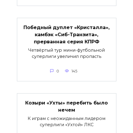
Победный дуплет «Кристалла»,
камбэк «Сиб-Транзита»,
прерванная серия КПРФ
Четвёртый тур мини-футбольной
суперлиги увеличил пропасть
0
145
Козыри «Ухты» перебить было
нечем
К играм с неожиданным лидером
суперлиги «Ухтой» ЛКС