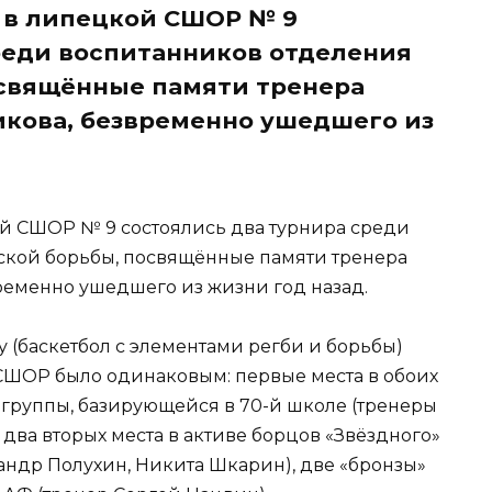
 в липецкой СШОР № 9
реди воспитанников отделения
освящённые памяти тренера
кова, безвременно ушедшего из
й СШОР № 9 состоялись два турнира среди
ской борьбы, посвящённые памяти тренера
еменно ушедшего из жизни год назад.
у (баскетбол с элементами регби и борьбы)
ШОР было одинаковым: первые места в обоих
группы, базирующейся в 70-й школе (тренеры
два вторых места в активе борцов «Звёздного»
андр Полухин, Никита Шкарин), две «бронзы»