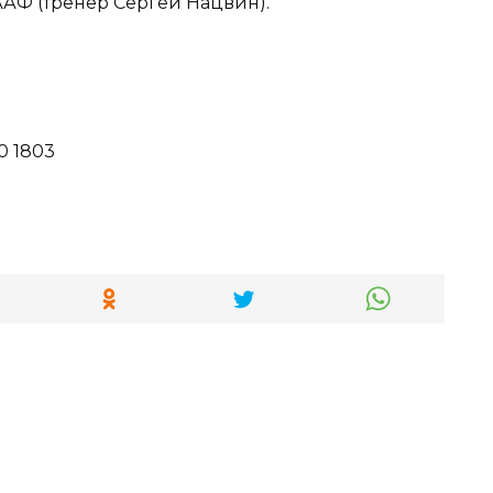
АФ (тренер Сергей Нацвин).
0 1803