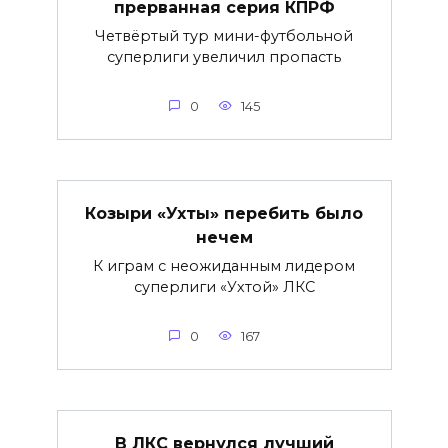
прерванная серия КПРФ
Четвёртый тур мини-футбольной
суперлиги увеличил пропасть
0
145
Козыри «Ухты» перебить было
нечем
К играм с неожиданным лидером
суперлиги «Ухтой» ЛКС
0
167
В ЛКС вернулся лучший