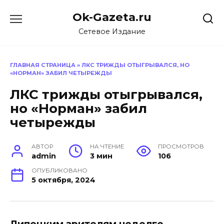
Перейти
Ok-Gazeta.ru
к
содержанию
Сетевое Издание
ГЛАВНАЯ СТРАНИЦА
»
ЛКС ТРИЖДЫ ОТЫГРЫВАЛСЯ, НО
«НОРМАН» ЗАБИЛ ЧЕТЫРЕЖДЫ
ЛКС трижды отыгрывался,
но «Норман» забил
четырежды
АВТОР
НА ЧТЕНИЕ
ПРОСМОТРОВ
admin
3 мин
106
ОПУБЛИКОВАНО
5 октября, 2024
Липецким зрителям недолго