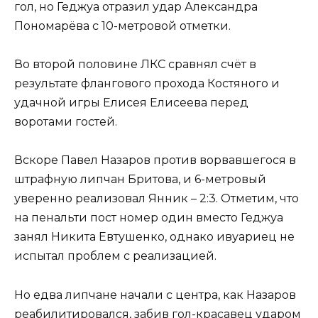
гол, но Геджуа отразил удар Александра
Пономарёва с 10-метровой отметки.
Во второй половине ЛКС сравнял счёт в
результате флангового прохода Костяного и
удачной игры Елисея Елисеева перед
воротами гостей.
Вскоре Павел Назаров против ворвавшегося в
штрафную липчан Бритова, и 6-метровый
уверенно реализовал Янник – 2:3. Отметим, что
на пенальти пост номер один вместо Геджуа
занял Никита Евтушенко, однако ивуариец не
испытал проблем с реализацией.
Но едва липчане начали с центра, как Назаров
реабилитировался, забив гол-красавец ударом