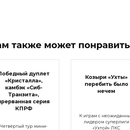
ам также может понравить
Победный дуплет
Козыри «Ухты»
«Кристалла»,
перебить было
камбэк «Сиб-
нечем
Транзита»,
прерванная серия
КПРФ
К играм с неожиданн
лидером суперлиги
Четвёртый тур мини-
«Ухтой» ЛКС