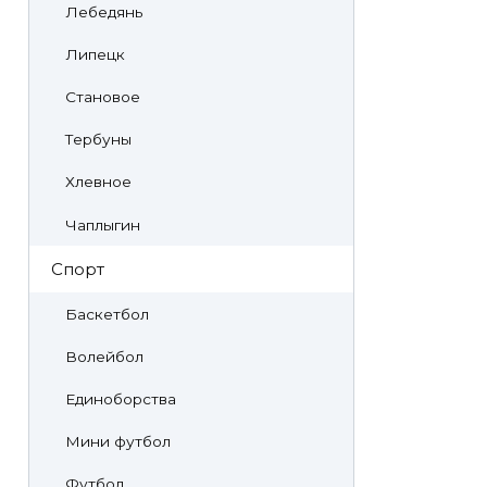
Лебедянь
Липецк
Становое
Тербуны
Хлевное
Чаплыгин
Спорт
Баскетбол
Волейбол
Единоборства
Мини футбол
Футбол