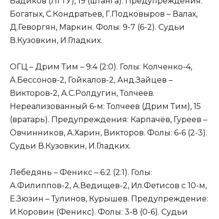
Бадиков (ЛГТУ), 19 (штанга). Предупреждения:
Богатых, С.Кондратьев, Г.Подковыров – Валах,
Д.Геворгян, Маркин. Фолы: 9-7 (6-2). Судьи
В.Кузовкин, И.Гладких.
ОГЦ – Дрим Тим – 9:4 (2:0). Голы: Колченко-4,
А.Бессонов-2, Гойкалов-2, Анд.Зайцев –
Викторов-2, А.С.Ролдугин, Толчеев.
Нереализованный 6-м: Толчеев (Дрим Тим), 15
(вратарь). Предупреждения: Карпачёв, Гуреев –
Овчинников, А.Харин, Викторов. Фолы: 6-6 (2-3).
Судьи В.Кузовкин, И.Гладких.
Лебедянь – Феникс – 6:2 (2:1). Голы:
А.Филиппов-2, А.Ведищев-2, Ил.Фетисов с 10-м,
Е.Зюзин – Тулинов, Курышев. Предупреждение:
И.Коровин (Феникс). Фолы: 3-8 (0-6). Судьи