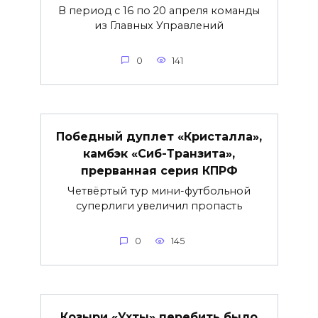
В период с 16 по 20 апреля команды
из Главных Управлений
0
141
Победный дуплет «Кристалла»,
камбэк «Сиб-Транзита»,
прерванная серия КПРФ
Четвёртый тур мини-футбольной
суперлиги увеличил пропасть
0
145
Козыри «Ухты» перебить было