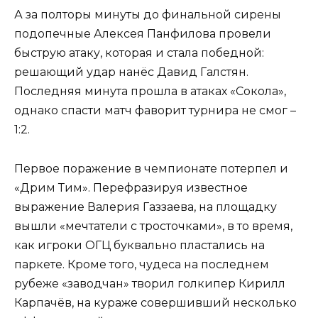
А за полторы минуты до финальной сирены
подопечные Алексея Панфилова провели
быструю атаку, которая и стала победной:
решающий удар нанёс Давид Галстян.
Последняя минута прошла в атаках «Сокола»,
однако спасти матч фаворит турнира не смог –
1:2.
Первое поражение в чемпионате потерпел и
«Дрим Тим». Перефразируя известное
выражение Валерия Газзаева, на площадку
вышли «мечтатели с тросточками», в то время,
как игроки ОГЦ буквально пластались на
паркете. Кроме того, чудеса на последнем
рубеже «заводчан» творил голкипер Кирилл
Карпачёв, на кураже совершивший несколько