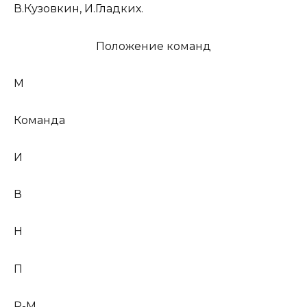
В.Кузовкин, И.Гладких.
Положение команд
М
Команда
И
В
Н
П
Р-М