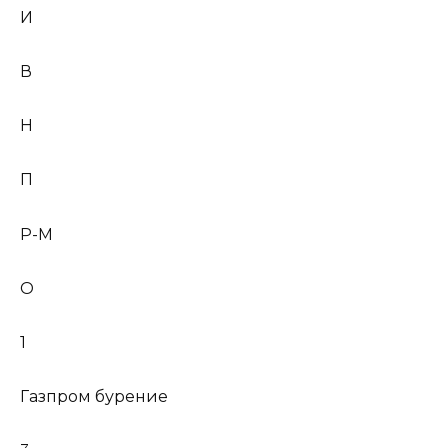
И
В
Н
П
Р-М
О
1
Газпром бурение