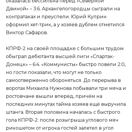
оказалась бессильна перед «Северной
Двиной» – 3:6. Архангелогородцы сыграли на
контратаках и преуспели. Юрий Куприн
оформил хет-трик, а у хозяев дублем отметился
Виктор Сафаров.
КПРФ-2 на своей площадке с большим трудом
обыграл дебютанта высшей лиги «Спартак-
Донецк» – 6:4. «Коммунисты» быстро повели 2:0,
но гости показали, что могут не только
самоотверженно обороняться. До перерыва в
воротах Михаила Нужнова побывали три мяча и
ростовчане вышли вперёд, причём на
последних минутах тайма хозяев ещё выручила
штанга. Вторая половина началась с быстрого
гола КПРФ-2: после розыгрыша углового мяч
рикошетом от игрока гостей залетел в угол