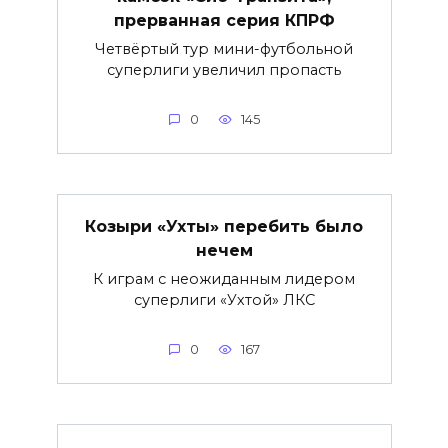
прерванная серия КПРФ
Четвёртый тур мини-футбольной
суперлиги увеличил пропасть
0
145
Козыри «Ухты» перебить было
нечем
К играм с неожиданным лидером
суперлиги «Ухтой» ЛКС
0
167