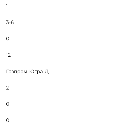
1
3-6
0
12
Газпром-Югра-Д
2
0
0