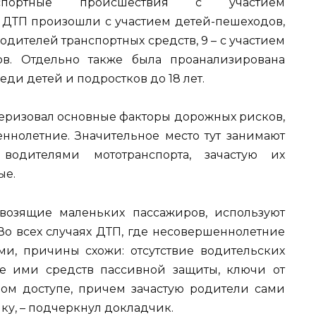
нспортные происшествия с участием
 ДТП произошли с участием детей-пешеходов,
одителей транспортных средств, 9 – с участием
ов. Отдельно также была проанализирована
еди детей и подростков до 18 лет.
еризовал основные факторы дорожных рисков,
ннолетние. Значительное место тут занимают
дителями мототранспорта, зачастую их
ые.
возящие маленьких пассажиров, используют
Во всех случаях ДТП, где несовершеннолетние
и, причины схожи: отсутствие водительских
ие ими средств пассивной защиты, ключи от
ном доступе, причем зачастую родители сами
ку, – подчеркнул докладчик.