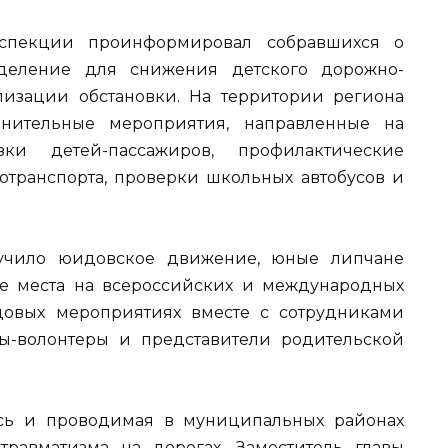
инспекции проинформировал собравшихся о
зделение для снижения детского дорожно-
лизации обстановки. На территории региона
енительные мероприятия, направленные на
ки детей-пассажиров, профилактические
транспорта, проверки школьных автобусов и
лучило юидовское движение, юные липчане
е места на всероссийских и международных
довых мероприятиях вместе с сотрудниками
ы-волонтеры и представители родительской
сь и проводимая в муниципальных районах
травматизма на дорогах. Заместитель главы