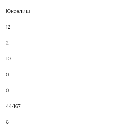
Юкселиш
12
2
10
0
0
44-167
6