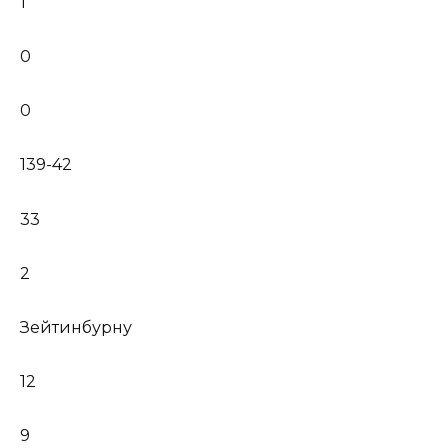
1
0
0
139-42
33
2
Зейтинбурну
12
9