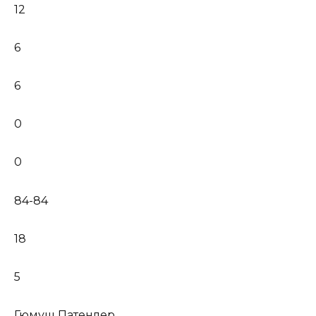
12
6
6
0
0
84-84
18
5
Гюмуш Патенлер