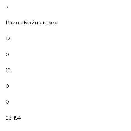
7
Измир Бюйикшехир
12
0
12
0
0
23-154