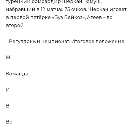
турецкий бомбардир Шеркан Гюмуш,
набравший в 12 матчах 75 очков. Шеркан играет
в первой пятёрке «Буз Бейкоз», Агеев – во
второй.
Регулярный чемпионат. Итоговое положение
М
Команда
И
В
Во