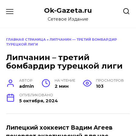
Перейти
Ok-Gazeta.ru
к
содержанию
Сетевое Издание
ГЛАВНАЯ СТРАНИЦА
»
ЛИПЧАНИН — ТРЕТИЙ БОМБАРДИР
ТУРЕЦКОЙ ЛИГИ
Липчанин – третий
бомбардир турецкой лиги
АВТОР
НА ЧТЕНИЕ
ПРОСМОТРОВ
admin
2 мин
103
ОПУБЛИКОВАНО
5 октября, 2024
Липецкий хоккеист Вадим Агеев
покоряет экзотический для нас