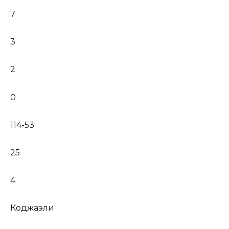
7
3
2
0
114-53
25
4
Коджаэли