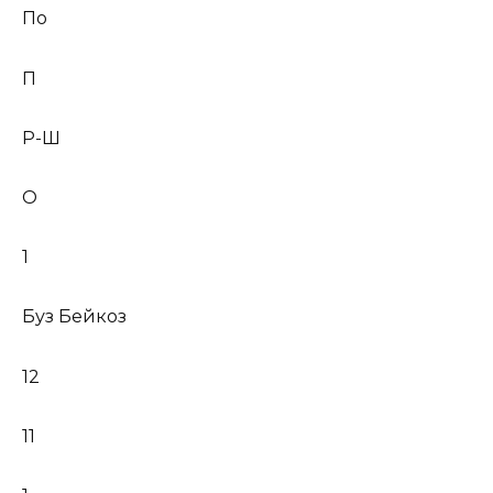
По
П
Р-Ш
О
1
Буз Бейкоз
12
11