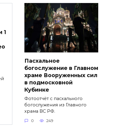
 1
ео
Пасхальное
богослужение в Главном
храме Вооруженных сил
ей
в подмосковной
Кубинке
Фотоотчёт с пасхального
богослужения из Главного
храма ВС РФ.
0
249