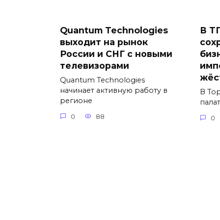
Quantum Technologies
В Т
выходит на рынок
сох
России и СНГ с новыми
биз
телевизорами
имп
жёс
Quantum Technologies
начинает активную работу в
В То
регионе
пала
0
88
0