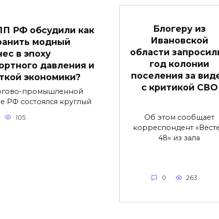
Блогеру из
ПП РФ обсудили как
Ивановской
ранить модный
области запросили
нес в эпоху
год колонии
ортного давления и
поселения за вид
ткой экономики?
с критикой СВО
ргово-промышленной
те РФ состоялся круглый
Об этом сообщает
105
корреспондент «Вест
48» из зала
0
263