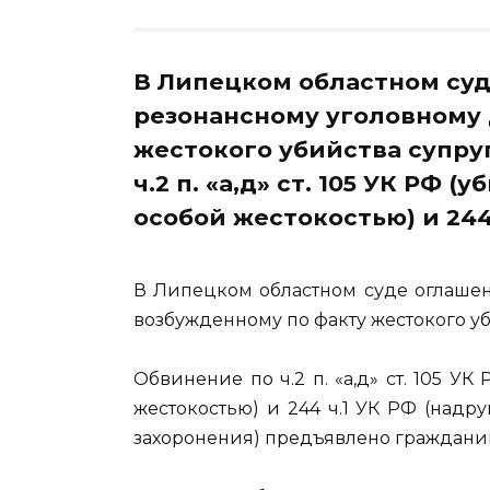
В Липецком областном суд
резонансному уголовному 
жестокого убийства супру
ч.2 п. «а,д» ст. 105 УК РФ 
особой жестокостью) и 244
В Липецком областном суде оглашен
возбужденному по факту жестокого у
Обвинение по ч.2 п. «а,д» ст. 105 У
жестокостью) и 244 ч.1 УК РФ (надр
захоронения) предъявлено гражданин