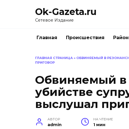
Перейти
Ok-Gazeta.ru
к
содержанию
Сетевое Издание
Главная
Происшествия
Райо
ГЛАВНАЯ СТРАНИЦА
»
ОБВИНЯЕМЫЙ В РЕЗОНАНС
ПРИГОВОР
Обвиняемый в
убийстве супр
выслушал при
АВТОР
НА ЧТЕНИЕ
admin
1 мин