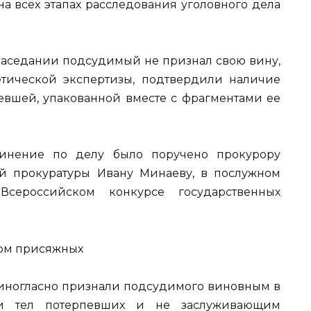
а всех этапах расследования уголовного дела
 заседании подсудимый не признал свою вину,
нетической экспертизы, подтвердили наличие
евшей, упакованной вместе с фрагментами ее
винение по делу было поручено прокурору
ой прокуратуры Ивану Минаеву, в послужном
сероссийском конкурсе государственных
дом присяжных
диногласно признали подсудимого виновным в
и тел потерпевших и не заслуживающим