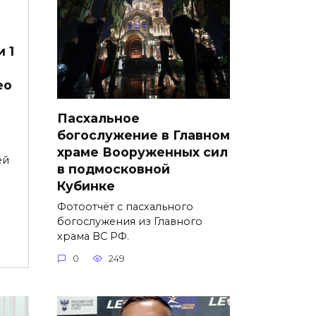
 1
ео
Пасхальное
богослужение в Главном
храме Вооруженных сил
ей
в подмосковной
Кубинке
Фотоотчёт с пасхального
богослужения из Главного
храма ВС РФ.
0
249