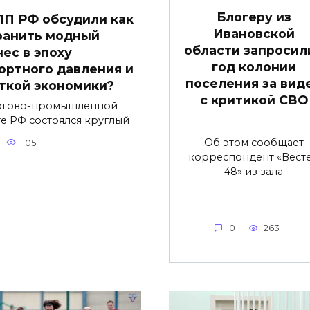
Блогеру из
ПП РФ обсудили как
Ивановской
ранить модный
области запросили
нес в эпоху
год колонии
ортного давления и
поселения за вид
ткой экономики?
с критикой СВО
ргово-промышленной
те РФ состоялся круглый
Об этом сообщает
105
корреспондент «Вест
48» из зала
0
263