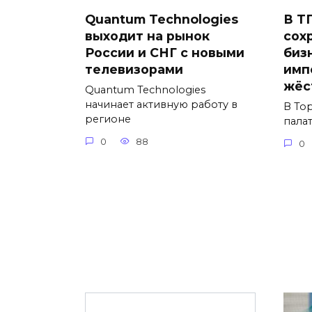
Quantum Technologies
В Т
выходит на рынок
сох
России и СНГ с новыми
биз
телевизорами
имп
жёс
Quantum Technologies
начинает активную работу в
В То
регионе
пала
0
88
0