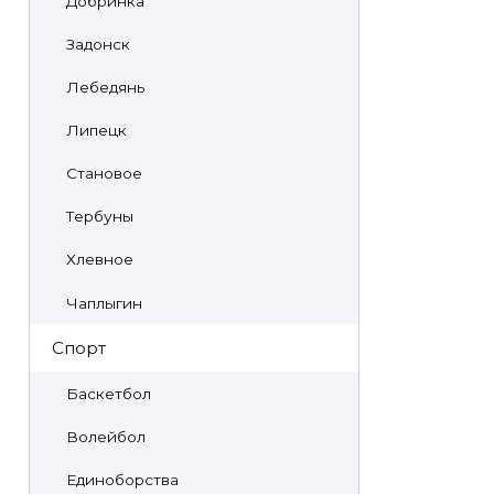
Добринка
Задонск
Лебедянь
Липецк
Становое
Тербуны
Хлевное
Чаплыгин
Спорт
Баскетбол
Волейбол
Единоборства