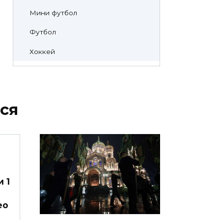
Мини футбол
Футбол
Хоккей
ся
 1
ео