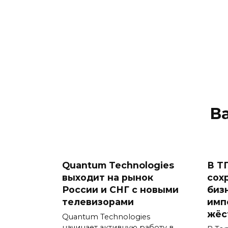
В
Quantum Technologies
В Т
выходит на рынок
сох
России и СНГ с новыми
биз
телевизорами
имп
жёс
Quantum Technologies
начинает активную работу в