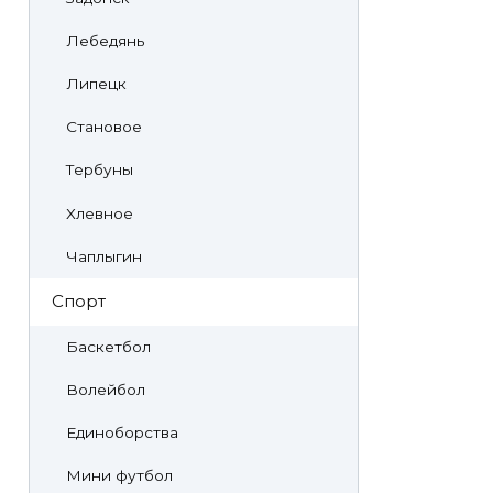
Лебедянь
Липецк
Становое
Тербуны
Хлевное
Чаплыгин
Спорт
Баскетбол
Волейбол
Единоборства
Мини футбол