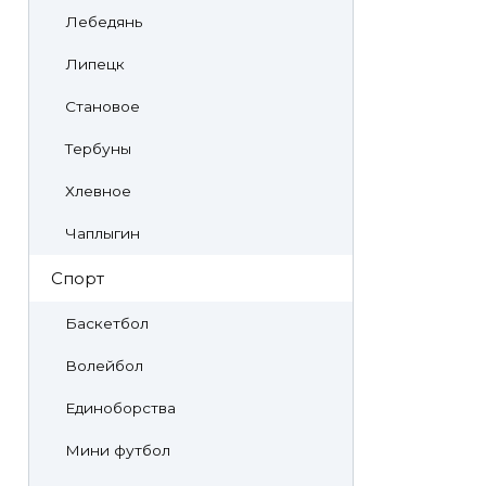
Лебедянь
Липецк
Становое
Тербуны
Хлевное
Чаплыгин
Спорт
Баскетбол
Волейбол
Единоборства
Мини футбол