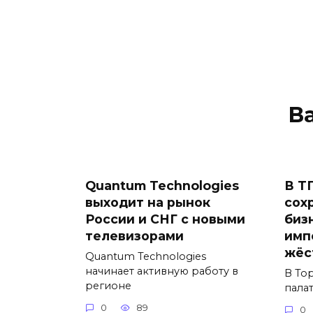
В
Quantum Technologies
В Т
выходит на рынок
сох
России и СНГ с новыми
биз
телевизорами
имп
жёс
Quantum Technologies
начинает активную работу в
В То
регионе
пала
0
89
0