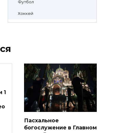
Футбол
Хоккей
ся
 1
ео
Пасхальное
богослужение в Главном