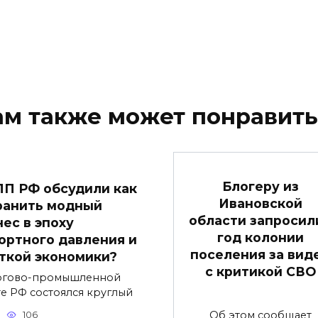
ам также может понравить
Блогеру из
ПП РФ обсудили как
Ивановской
ранить модный
области запросили
нес в эпоху
год колонии
ортного давления и
поселения за вид
ткой экономики?
с критикой СВО
ргово-промышленной
те РФ состоялся круглый
Об этом сообщает
106