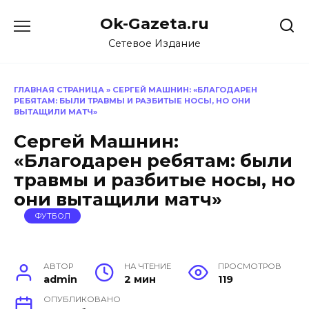
Перейти
Ok-Gazeta.ru
к
содержанию
Сетевое Издание
ГЛАВНАЯ СТРАНИЦА
»
СЕРГЕЙ МАШНИН: «БЛАГОДАРЕН
РЕБЯТАМ: БЫЛИ ТРАВМЫ И РАЗБИТЫЕ НОСЫ, НО ОНИ
ВЫТАЩИЛИ МАТЧ»
Сергей Машнин:
«Благодарен ребятам: были
травмы и разбитые носы, но
они вытащили матч»
ФУТБОЛ
АВТОР
НА ЧТЕНИЕ
ПРОСМОТРОВ
admin
2 мин
119
ОПУБЛИКОВАНО