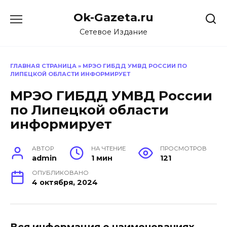
Перейти
Ok-Gazeta.ru
к
содержанию
Сетевое Издание
ГЛАВНАЯ СТРАНИЦА
»
МРЭО ГИБДД УМВД РОССИИ ПО
ЛИПЕЦКОЙ ОБЛАСТИ ИНФОРМИРУЕТ
МРЭО ГИБДД УМВД России
по Липецкой области
информирует
АВТОР
НА ЧТЕНИЕ
ПРОСМОТРОВ
admin
1 мин
121
ОПУБЛИКОВАНО
4 октября, 2024
Вся информация о наименованиях