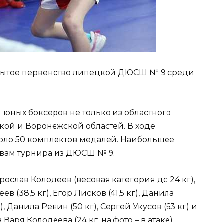
крытое первенство липецкой ДЮСШ № 9 среди
 юных боксёров не только из областного
ской и Воронежской областей. В ходе
оло 50 комплектов медалей. Наибольшее
евам турнира из ДЮСШ № 9.
слав Колодеев (весовая категория до 24 кг),
в (38,5 кг), Егор Лисков (41,5 кг), Данила
), Данила Ревин (50 кг), Сергей Укусов (63 кг) и
ря Колодеева (24 кг, на фото – в атаке).