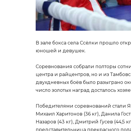
В зале бокса села Ссёлки прошло от
юношей и девушек.
Соревнования собрали полторы сотни
центра и райцентров, но и из Тамбов
двухдневных боёв было разыграно ок
число золотых наград досталось хозя
Победителями соревнований стали Яро
Михаил Харитонов (36 кг), Данила Гостее
Назаров (43 кг), Дмитрий Гусев (44,5 кг
представительница прекрасного пола Ва