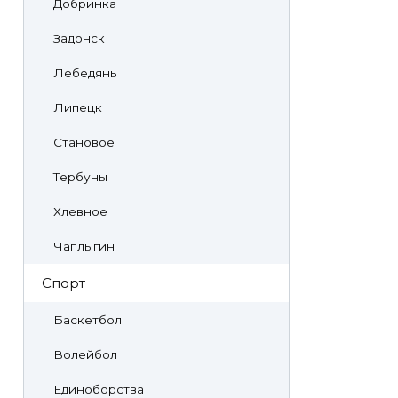
Добринка
Задонск
Лебедянь
Липецк
Становое
Тербуны
Хлевное
Чаплыгин
Спорт
Баскетбол
Волейбол
Единоборства