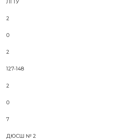
ЛГТУ
2
0
2
127-148
2
0
7
ДЮСШ № 2