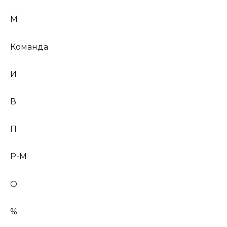
М
Команда
И
В
П
Р-М
О
%