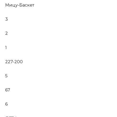
Мицу-Баскет
3
2
1
227-200
5
67
6