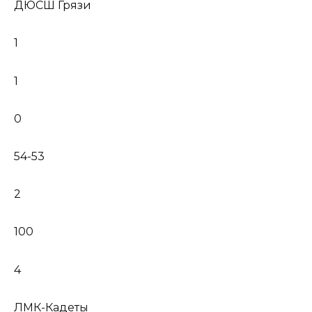
ДЮСШ Грязи
1
1
0
54-53
2
100
4
ЛМК-Кадеты