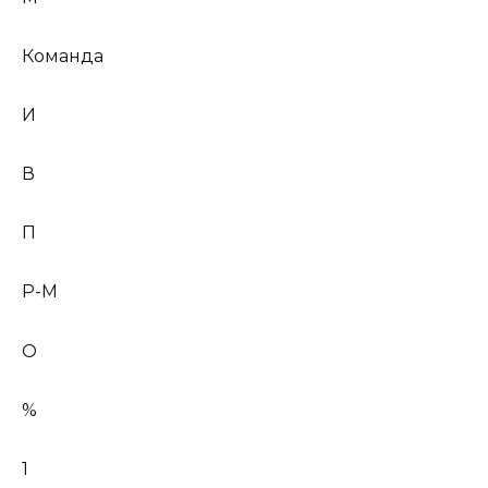
Команда
И
В
П
Р-М
О
%
1