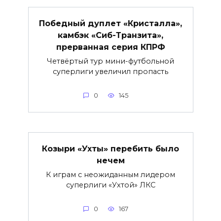
Победный дуплет «Кристалла»,
камбэк «Сиб-Транзита»,
прерванная серия КПРФ
Четвёртый тур мини-футбольной
суперлиги увеличил пропасть
0
145
Козыри «Ухты» перебить было
нечем
К играм с неожиданным лидером
суперлиги «Ухтой» ЛКС
0
167