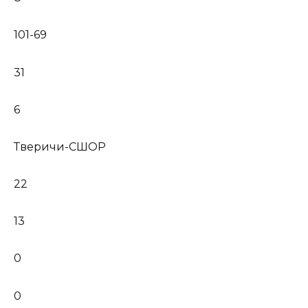
101-69
31
6
Тверичи-СШОР
22
13
0
0