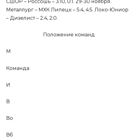
СШОР – Россошь – 3:10, 0:1. 29-30 ноября.
Металлург – МХК Липецк – 5:4, 4:5. Локо-Юниор
– Дизелист – 2:4, 2:0.
Положение команд
М
Команда
И
В
Во
Вб