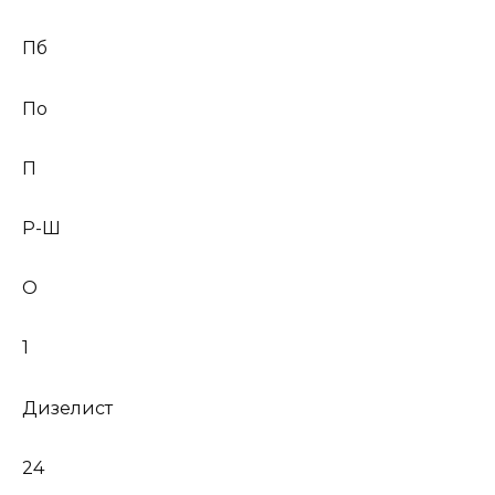
Пб
По
П
Р-Ш
О
1
Дизелист
24