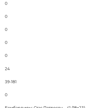
0
0
0
0
0
24
39-181
0
Бомбардиры: Стас Петросян – 41 (18+23).