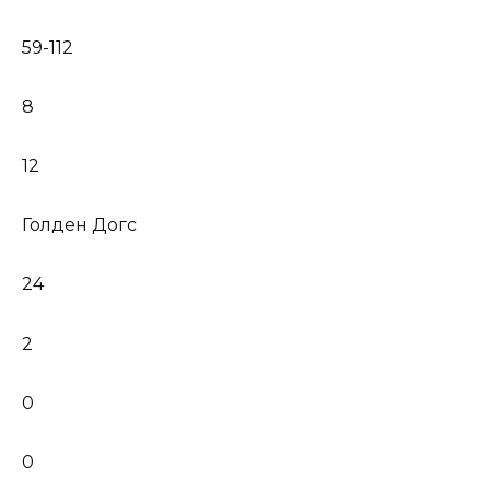
59-112
8
12
Голден Догс
24
2
0
0