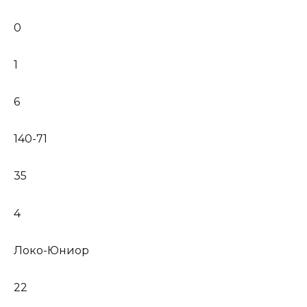
0
1
6
140-71
35
4
Локо-Юниор
22