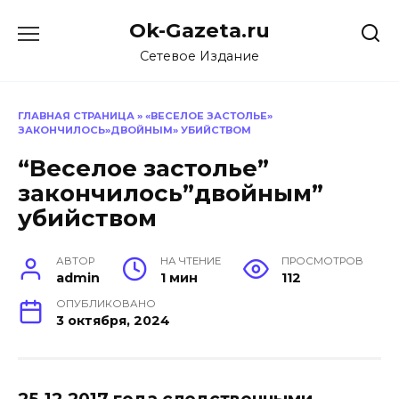
Перейти
Ok-Gazeta.ru
к
содержанию
Сетевое Издание
ГЛАВНАЯ СТРАНИЦА
»
«ВЕСЕЛОЕ ЗАСТОЛЬЕ»
ЗАКОНЧИЛОСЬ»ДВОЙНЫМ» УБИЙСТВОМ
“Веселое застолье”
закончилось”двойным”
убийством
АВТОР
НА ЧТЕНИЕ
ПРОСМОТРОВ
admin
1 мин
112
ОПУБЛИКОВАНО
3 октября, 2024
25.12.2017 года следственными