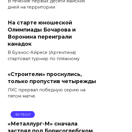
В течение первых десяти майских
дней на территории
На старте юношеской
Олимпиады Бочарова и
Воронина переиграли
канадок
В Буэнос-Айресе (Аргентина)
стартовал турнир по пляжному
«Строители» проснулись,
только пропустив четырежды
ЛКС прервал победную серию на
пятом матче.
ФУТБОЛ
«Металлург-М» сначала
застрял под Борисоглебском,