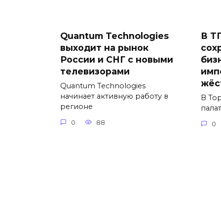
Quantum Technologies
В Т
выходит на рынок
сох
России и СНГ с новыми
биз
телевизорами
имп
жёс
Quantum Technologies
начинает активную работу в
В То
регионе
пала
0
88
0