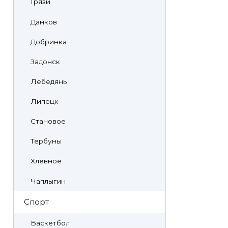
Грязи
Данков
Добринка
Задонск
Лебедянь
Липецк
Становое
Тербуны
Хлевное
Чаплыгин
Спорт
Баскетбол