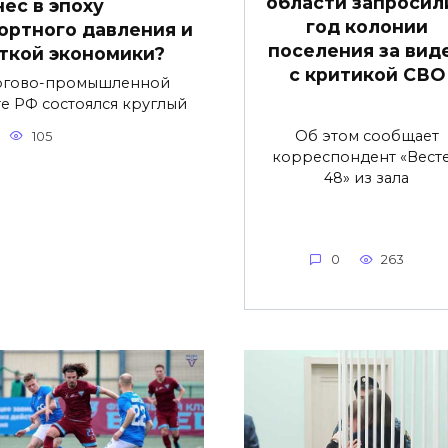
области запросили
нес в эпоху
год колонии
ортного давления и
поселения за вид
ткой экономики?
с критикой СВО
ргово-промышленной
те РФ состоялся круглый
Об этом сообщает
105
корреспондент «Вест
48» из зала
0
263