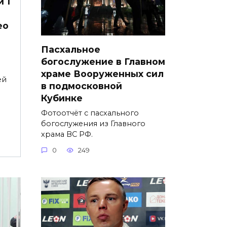
 1
ео
Пасхальное
богослужение в Главном
храме Вооруженных сил
ей
в подмосковной
Кубинке
Фотоотчёт с пасхального
богослужения из Главного
храма ВС РФ.
0
249