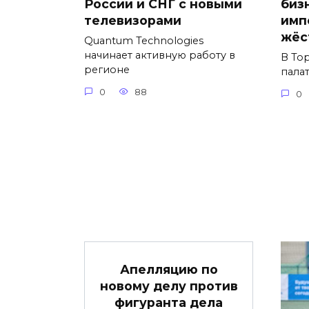
России и СНГ с новыми
биз
телевизорами
имп
жёс
Quantum Technologies
начинает активную работу в
В То
регионе
пала
0
88
0
Апелляцию по
новому делу против
фигуранта дела